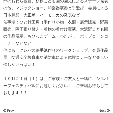
部のおわら披露、杉原こども園の園児によるステージ発表
の他、マジックショー、和楽器演奏と手遊び、会員による
日本舞踊・大正琴・ハーモニカの発表など
催事場：ひと針工房（手作り小物・衣類）展示販売、野菜
販売、障子張り替え・着物の着付け実演、大沢野こども園
の作品展示、ちびっこゲーム・わたがし・ポップコーンコ
ーナーなどなど
他にも、クレパス絵手紙作りのワークショップ、会員作品
展、交通安全教育車や消防車による体験コナーなど楽しい
催しがいっぱい！
１０月２１日（土）は、ご家族・ご友人と一緒に、シルバ
ーフェスティバルにお越しください！ ご来場お待ちして
おります！！
Prev
Next